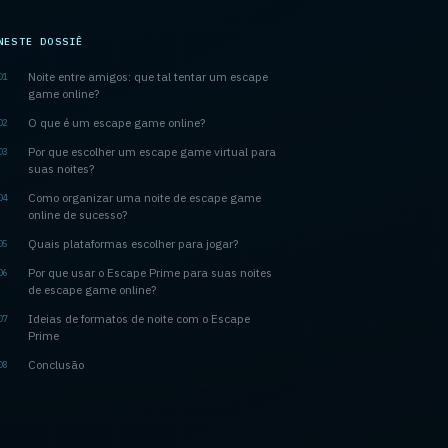
NESTE DOSSIÊ
Noite entre amigos: que tal tentar um escape
01
game online?
O que é um escape game online?
02
Por que escolher um escape game virtual para
03
suas noites?
Como organizar uma noite de escape game
04
online de sucesso?
Quais plataformas escolher para jogar?
05
Por que usar o Escape Prime para suas noites
06
de escape game online?
Ideias de formatos de noite com o Escape
07
Prime
Conclusão
08