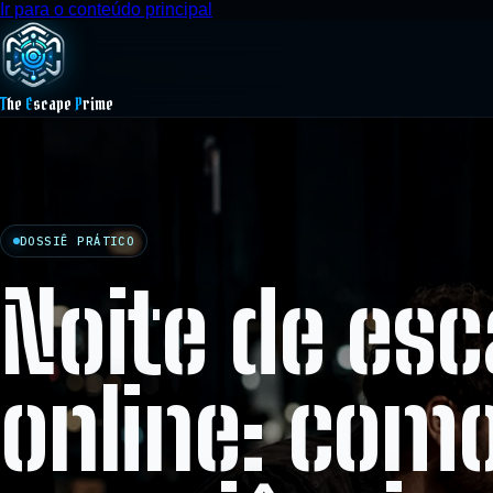
Ir para o conteúdo principal
T
he
E
scape
P
rime
DOSSIÊ PRÁTICO
Noite de es
online: como