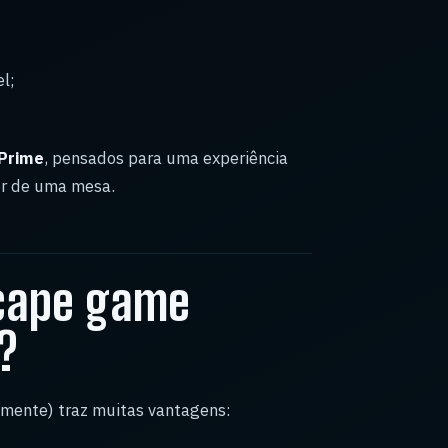
l;
Prime
, pensados para uma experiência
dor de uma mesa.
scape game
?
lmente) traz muitas vantagens: